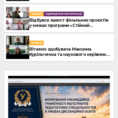
програма «Стійке викладання»
НОВИНИ
ПІДВИЩЕННЯ КВАЛІФІКАЦІЇ
Відбувся захист фінальних проєктів
у межах програми «Стійкий
директор в Україні – запорука
ефективних освітніх реформ»
НОВИНИ
Вітаємо здобувача Максима
Курільченка та наукового керівника
Сергія Бєляєва з успішним захистом
дисертації