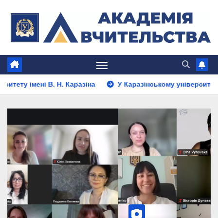
Перейти
до
вмісту
В. Н. Каразіна
У Каразінському університеті успішно за