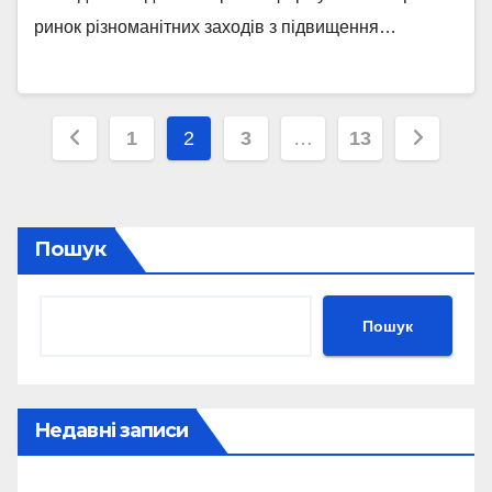
ринок різноманітних заходів з підвищення…
Пагінація
1
2
3
…
13
записів
Пошук
Пошук
Недавні записи