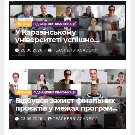
НОВИНИ
ПІДВИЩЕННЯ КВАЛІФІКАЦІЇ
У Каразінському
університеті успішно
завершилася сертифікатна
28.06.2026
TEACHERS' ACADEMY
програма «Стійке
викладання»
НОВИНИ
ПІДВИЩЕННЯ КВАЛІФІКАЦІЇ
Відбувся захист фінальних
проєктів у межах програми
«Стійкий директор в
23.06.2026
TEACHERS' ACADEMY
Україні – запорука
ефективних освітніх