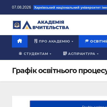
Перейти
07.08.2026
Харківський національний університет імен
до
вмісту
ПРО АКАДЕМІЮ
ОСВІТН
СТУДЕНТАМ
АСПІРАНТУРА
Графік освітнього процес