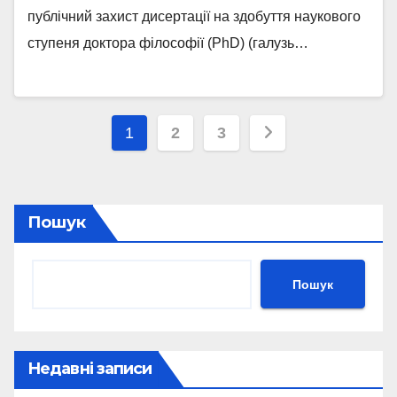
публічний захист дисертації на здобуття наукового
ступеня доктора філософії (PhD) (галузь…
Пагінація
1
2
3
записів
Пошук
Пошук
Недавні записи