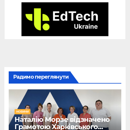
Радимо переглянути
НОВИНИ
Наталію Морзе відзначено
Грамотою Харківського